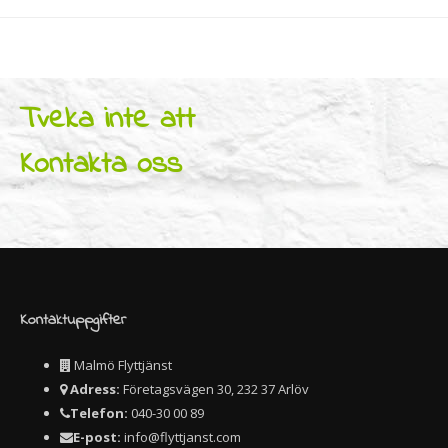
Tveka inte att
Kontakta oss
Kontaktuppgifter
Malmö Flyttjänst
Adress:
Företagsvägen 30, 232 37 Arlöv
Telefon:
040-30 00 89
E-post:
info@flyttjanst.com